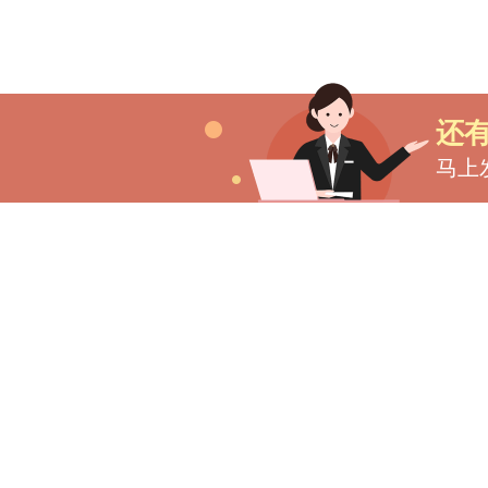
还
马上
合作伙伴
华律网
法蝉
咨询电话
法也