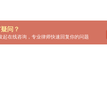
有疑问？
发起在线咨询，专业律师快速回复你的问题
律师服务
客户服务
庭立方学堂
找律师
庭小方
办案动态
帮助文档