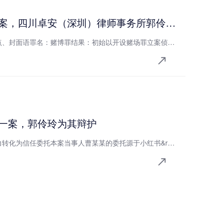
田某涉嫌赌博罪一案，四川卓安（深圳）律师事务所郭伶玲律师为其辩护，获重罪改轻罪 + 实报实销最优判决结果
一、案件结果、亮点、焦点、封面语罪名：赌博罪结果：初始以开设赌场罪立案侦查并批准逮捕，成功推动罪名变更为赌博罪，最终法院判处拘役五个月，刑期与羁押期限完全匹配，实现实报实销亮点：逮捕后黄金窗口期介入，实现重罪改轻罪核心逆转；精准管控赌资认定，彻底杜绝流水扩大化风险；情理法三维辩护，拿下同类案件最低量
一案，郭伶玲为其辩护
一、精准获客：专业影响力转化为信任委托​本案当事人曹某某的委托源于小红书&rarr;抖音的跨平台精准引流：其朋友通过小红书刷到我的普法视频后，辗转抖音找到涉赌案件辩护的成功案例截图，从中提取联系方式添加微信。首次线下见面即达成单次会见委托，会后基于对案情的专业分析与心理疏导，当事人当场升级委托至侦查